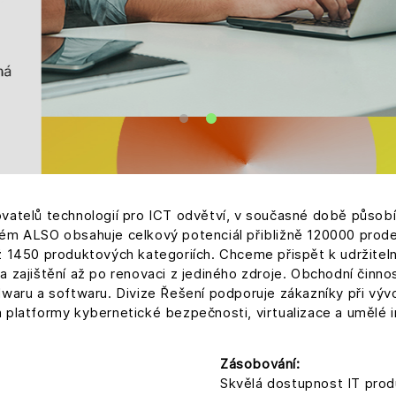
vatelů technologií pro ICT odvětví, v současné době působ
ém ALSO obsahuje celkový potenciál přibližně 120000 prode
ž 1450 produktových kategoriích. Chceme přispět k udržite
zajištění až po renovaci z jediného zdroje. Obchodní činnos
aru a softwaru. Divize Řešení podporuje zákazníky při vývoj
platformy kybernetické bezpečnosti, virtualizace a umělé i
Zásobování:
Skvělá dostupnost IT prod