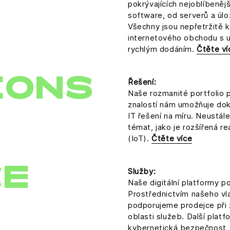
pokrývajících nejoblíbeněj
software, od serverů a úlo
Všechny jsou nepřetržitě k
internetového obchodu s u
rychlým dodáním.
Čtěte ví
IONS
Řešení:
Naše rozmanité portfolio 
znalostí nám umožňuje dok
IT řešení na míru. Neustále
témat, jako je rozšířená re
(IoT).
Čtěte více
CE
Služby:
Naše digitální platformy p
Prostřednictvím našeho v
podporujeme prodejce při z
oblasti služeb. Další platf
kybernetická bezpečnost, 