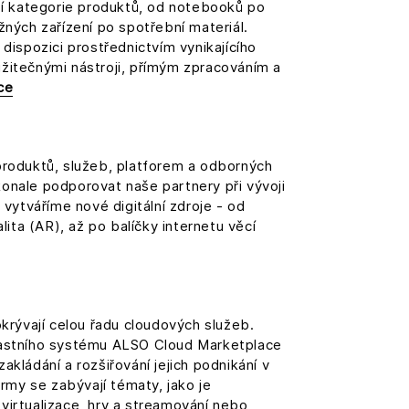
ší kategorie produktů, od notebooků po
žných zařízení po spotřební materiál.
 dispozici prostřednictvím vynikajícího
žitečnými nástroji, přímým zpracováním a
ce
produktů, služeb, platforem a odborných
onale podporovat naše partnery při vývoji
 vytváříme nové digitální zdroje - od
alita (AR), až po balíčky internetu věcí
okrývají celou řadu cloudových služeb.
lastního systému ALSO Cloud Marketplace
akládání a rozšiřování jejich podnikání v
ormy se zabývají tématy, jako je
virtualizace, hry a streamování nebo